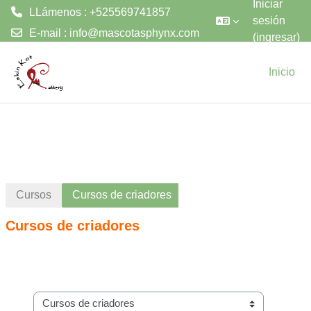
Iniciar
LLámenos : +525569741857
sesión
E-mail :
info@mascotasphynx.com
(ingresar)
Saltar al contenido principal
Inicio
Cursos
Cursos de criadores
Cursos de criadores
Categorías